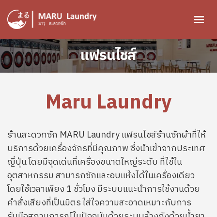
ข้ามไปยังเนื้อหาหลัก
Image
แฟรนไชส์
Maru Laundry
ร้านสะดวกซัก MARU Laundry แฟรนไชส์ร้านซักผ้าที่ให้
บริการด้วยเครื่องจักรที่มีคุณภาพ ซึ่งนำเข้าจากประเทศ
ญี่ปุ่น โดยมีจุดเด่นที่เครื่องขนาดใหญ่ระดับ ที่ใช้ใน
อุตสาหกรรม สามารถซักและอบแห้งได้ในเครื่องเดียว
โดยใช้เวลาเพียง 1 ชั่วโมง มีระบบแนะนำการใช้งานด้วย
คำสั่งเสียงที่เป็นมิตร ใส่ใจความสะอาดเหมาะกับการ
รับมือสถานการณ์ในปัจจุบันด้วยระบบล้างถังด้วยน้ำยา