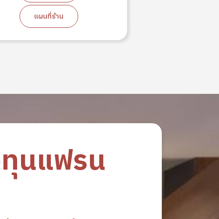
แผนที่ร้าน
แผนที่
งทุนแฟรน