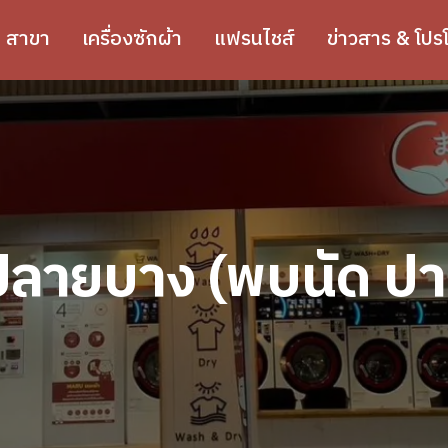
สาขา
เครื่องซักผ้า
แฟรนไชส์
ข่าวสาร & โปรโ
ายบาง (พบนัด ปาร์