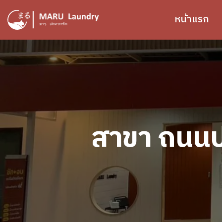
ข้ามไปยังเนื้อหาหลัก
หน้าแรก
Image
สาขา ถนนปล