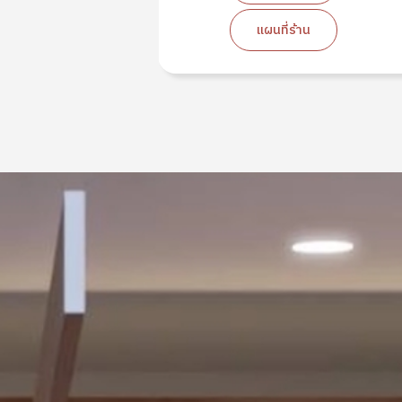
น
แผนที่ร้าน