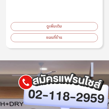
ขนาด M (27KG)
ดูเพิ่มเติม
แผนที่ร้าน
Image