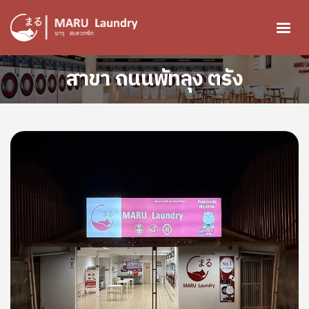
ข้ามไปยังเนื้อหาหลัก
สาขา ถนนพัทลุง ตรัง
Image
Image
Image
Image