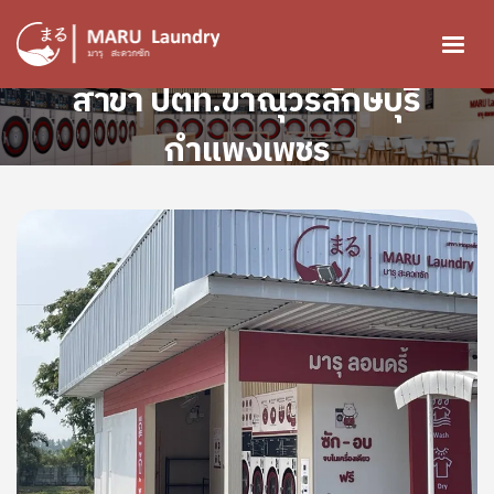
ข้ามไปยังเนื้อหาหลัก
สาขา ปตท.ขาณุวรลักษบุรี
กำแพงเพชร
Image
Image
Image
Image