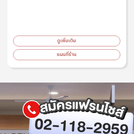
ดูเพิ่มเติม
แผนที่ร้าน
Image