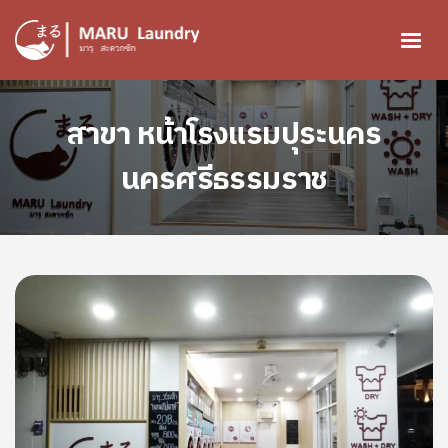
ข้ามไปยังเนื้อหาหลัก
Image
สาขา หน้าโรงแรมปุระนคร
นครศรีธรรมราช
Image
Image
Image
Image
Image
Image