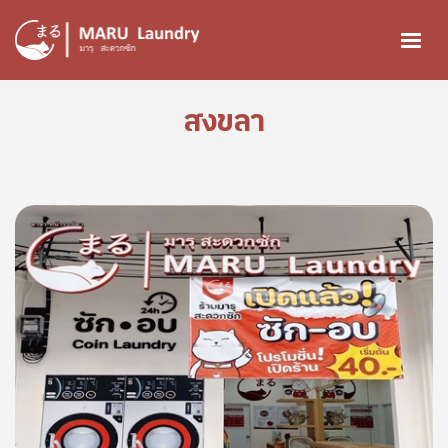
ข้ามไปยังเนื้อหาหลัก
สงขลา