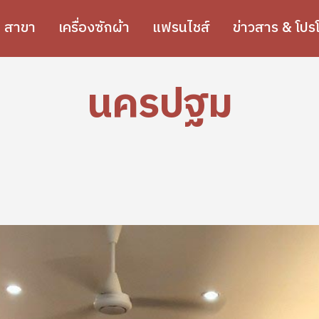
สาขา
เครื่องซักผ้า
แฟรนไชส์
ข่าวสาร & โปรโ
นครปฐม