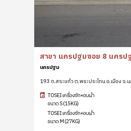
สาขา นครปฐมซอย 8 นครป
นครปฐม
193 ถ.สระแก้ว ต.พระประโทน อ.เมือง จ
TOSEI เครื่องซัก+อบผ้า
ขนาด S (15KG)
TOSEI เครื่องซัก+อบผ้า
ขนาด M (27KG)