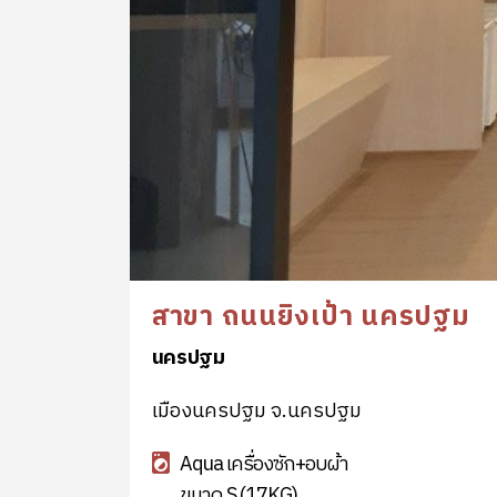
สาขา ถนนยิงเป้า นครปฐม
นครปฐม
เมืองนครปฐม จ.นครปฐม
Aqua เครื่องซัก+อบผ้า
ขนาด S (17KG)