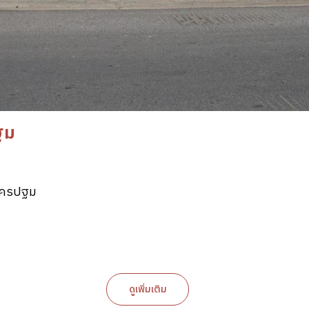
ฐม
.นครปฐม
ดูเพิ่มเติม