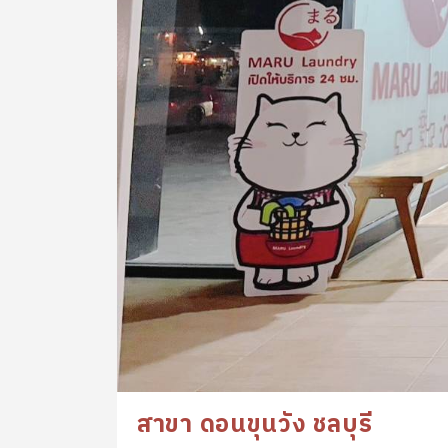
สาขา ดอนขุนวัง ชลบุรี