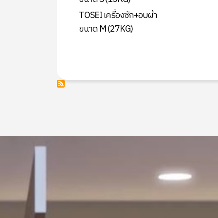
TOSEI เครื่องซัก+อบผ้า
ขนาด M (27KG)