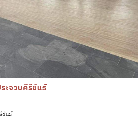
ะจวบคีรีขันธ์
ีขันธ์