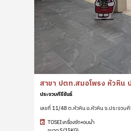
สาขา ปตท.สมอโพรง หัวหิน ปร
ประจวบคีรีขันธ์
เลขที่ 11/48 ต.หัวหิน อ.หัวหิน จ.ประจวบคีร
TOSEI เครื่องซัก+อบผ้า
ขนาด S (15KG)