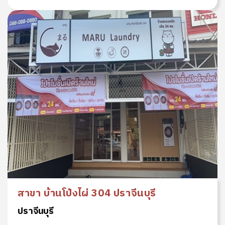
สาขา บ้านโป่งไผ่ 304 ปราจีนบุรี
ปราจีนบุรี