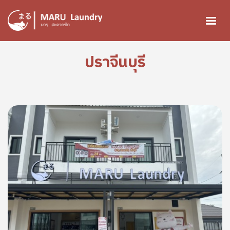
ข้ามไปยังเนื้อหาหลัก
ปราจีนบุรี