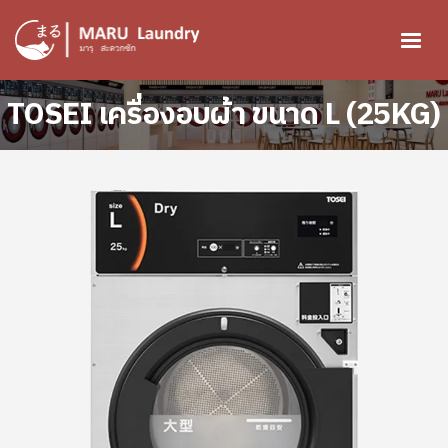
ข้ามไปยังเนื้อหาหลัก
Image
TOSEI เครื่องอบผ้า ขนาด L (25KG)