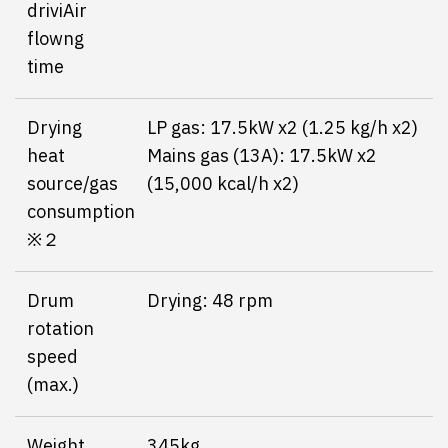
driviAir
flowng
time
Drying
LP gas: 17.5kW x2 (1.25 kg/h x2)
heat
Mains gas (13A): 17.5kW x2
source/gas
(15,000 kcal/h x2)
consumption
※２
Drum
Drying: 48 rpm
rotation
speed
(max.)
Weight
345kg