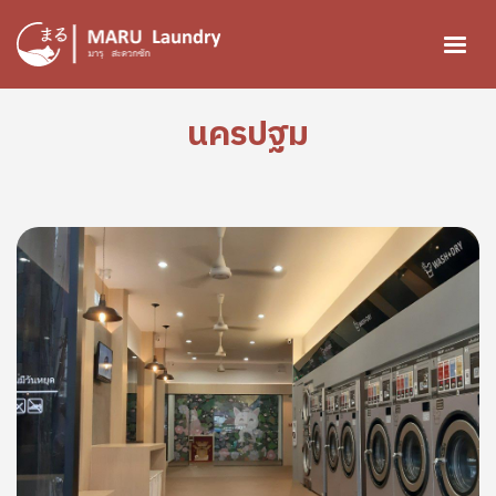
ข้ามไปยังเนื้อหาหลัก
นครปฐม