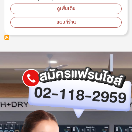
ดูเพิ่มเติม
แผนที่ร้าน
Image