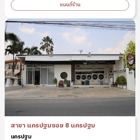
แผนที่ร้าน
สาขา นครปฐมซอย 8 นครปฐม
นครปฐม