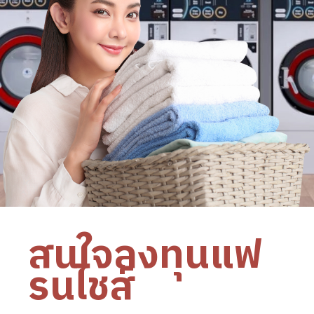
สนใจลงทุนแฟ
รนไชส์