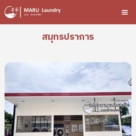
ข้ามไปยังเนื้อหาหลัก
สมุทรปราการ