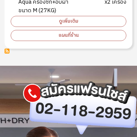
Aqua ครื่องซัก+อบผ้า
x2 เครื่อง
ขนาด M (27KG)
ดูเพิ่มเติม
แผนที่ร้าน
Image