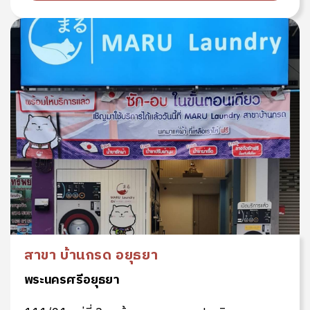
สาขา บ้านกรด อยุธยา
พระนครศรีอยุธยา