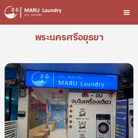
ข้ามไปยังเนื้อหาหลัก
พระนครศรีอยุธยา